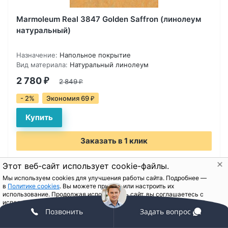
Marmoleum Real 3847 Golden Saffron (линолеум
натуральный)
Назначение:
Напольное покрытие
Вид материала:
Натуральный линолеум
2 780
₽
2 849
₽
- 2%
Экономия 69
₽
Заказать в 1 клик
Этот веб-сайт использует cookie-файлы.
Мы используем cookies для улучшения работы сайта. Подробнее —
в
Политике cookies
. Вы можете принять или настроить их
использование. Продолжая использовать сайт, вы соглашаетесь с
использованием cookie-файлов.
Позвонить
Задать вопрос
Принять