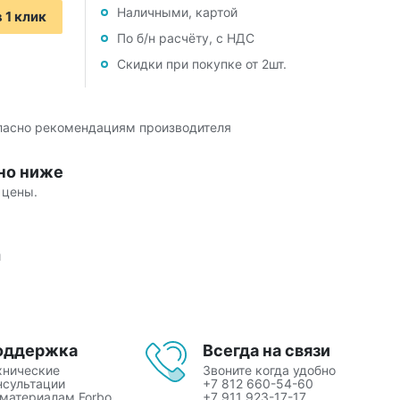
Наличными, картой
 1 клик
По б/н расчёту, с НДС
Скидки при покупке от 2шт.
гласно рекомендациям производителя
но ниже
 цены.
й
оддержка
Всегда на связи
хнические
Звоните когда удобно
нсультации
+7 812 660-54-60
 материалам Forbo
+7 911 923-17-17