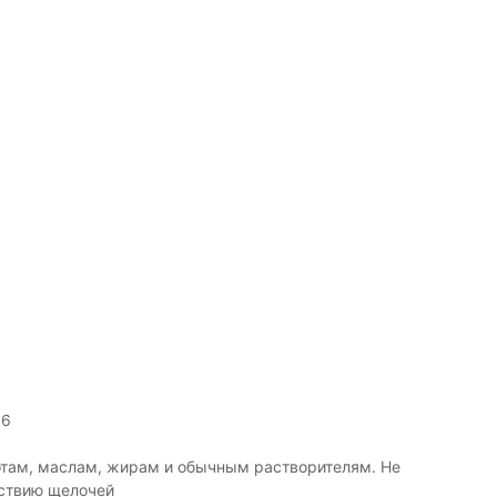
 6
отам, маслам, жирам и обычным растворителям. Не
йствию щелочей