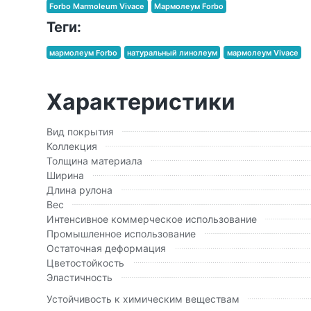
Forbo Marmoleum Vivace
Мармолеум Forbo
Теги:
мармолеум Forbo
натуральный линолеум
мармолеум Vivace
Характеристики
Вид покрытия
Коллекция
Толщина материала
Ширина
Длина рулона
Вес
Интенсивное коммерческое использование
Промышленное использование
Остаточная деформация
Цветостойкость
Эластичность
Устойчивость к химическим веществам