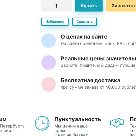
Заказать в
Избранное
Сравнить
О ценах на сайте
На сайте приведены цены РРЦ, со
Реальные цены значитель
Звоните, пишите, мы дадим лучшие
Бесплатная доставка
при сумме заказа от 40.000 рубле
им
Пунктуальность
П
-Петербургу
Мы ценим ваше
Те
оссии
время
ко
у нас не бывает
по