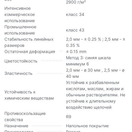
2900 г/м²
Интенсивное
коммерческое
класс 34
использование
Промышленное
класс 43
использование
Стабильность линейных
2,0 мм - ≤ 0.25 % ; 2,5 мм - ≤
размеров
0.35 %
Остаточная деформация
≤ 0.15 mm
Метод 3: синяя шкала
Цветостойкость
минимум 6
2,0 мм - ø 30 мм , 2,5 мм - ø
Эластичность
40 мм
Устойчив к разбавленным
кислотам, маслам, жирам и
Устойчивость к
обычным растворителям. Не
химическим веществам
устойчив к длительному
воздействию щелочей
Противоскользащие
R9
свойства
Назначение
Напольное покрытие
Производство
Россия