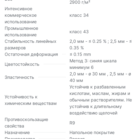
2900 г/м²
Интенсивное
коммерческое
класс 34
использование
Промышленное
класс 43
использование
Стабильность линейных
2,0 мм - ≤ 0.25 % ; 2,5 мм - ≤
размеров
0.35 %
Остаточная деформация
≤ 0.15 mm
Метод 3: синяя шкала
Цветостойкость
минимум 6
2,0 мм - ø 30 мм , 2,5 мм - ø
Эластичность
40 мм
Устойчив к разбавленным
кислотам, маслам, жирам и
Устойчивость к
обычным растворителям. Не
химическим веществам
устойчив к длительному
воздействию щелочей
Противоскользащие
R9
свойства
Назначение
Напольное покрытие
Производство
Россия