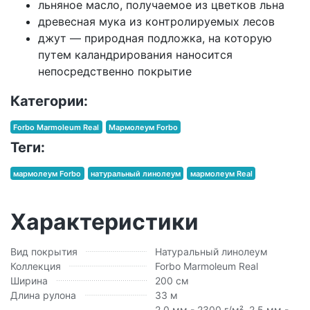
льняное масло, получаемое из цветков льна
древесная мука из контролируемых лесов
джут — природная подложка, на которую
путем каландрирования наносится
непосредственно покрытие
Категории:
Forbo Marmoleum Real
Мармолеум Forbo
Теги:
мармолеум Forbo
натуральный линолеум
мармолеум Real
Характеристики
Вид покрытия
Натуральный линолеум
Коллекция
Forbo Marmoleum Real
Ширина
200 см
Длина рулона
33 м
2.0 мм - 2300 г/м², 2.5 мм -