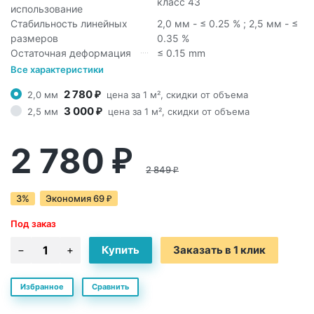
класс 43
использование
Стабильность линейных
2,0 мм - ≤ 0.25 % ; 2,5 мм - ≤
размеров
0.35 %
Остаточная деформация
≤ 0.15 mm
Все характеристики
2 780
2,0 мм
цена за 1 м², скидки от объема
₽
3 000
2,5 мм
цена за 1 м², скидки от объема
₽
2 780
₽
2 849
₽
3%
Экономия
69
₽
Под заказ
Заказать в 1 клик
Избранное
Сравнить