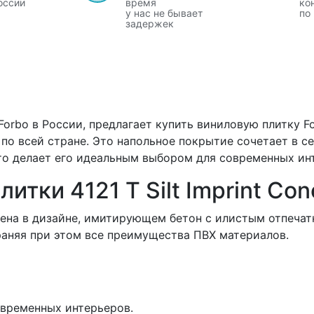
оссии
время
ко
у нас не бывает
по
задержек
o в России, предлагает купить виниловую плитку Forbo 
 по всей стране. Это напольное покрытие сочетает в с
то делает его идеальным выбором для современных ин
итки 4121 T Silt Imprint Co
олнена в дизайне, имитирующем бетон с илистым отпечат
раняя при этом все преимущества ПВХ материалов.
овременных интерьеров.