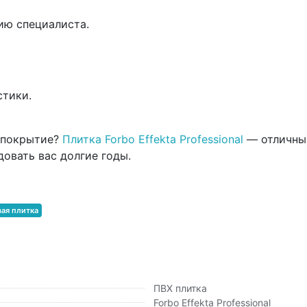
ию специалиста.
стики.
е покрытие?
Плитка Forbo Effekta Professional
— отличный
довать вас долгие годы.
ая плитка
ПВХ плитка
Forbo Effekta Professional