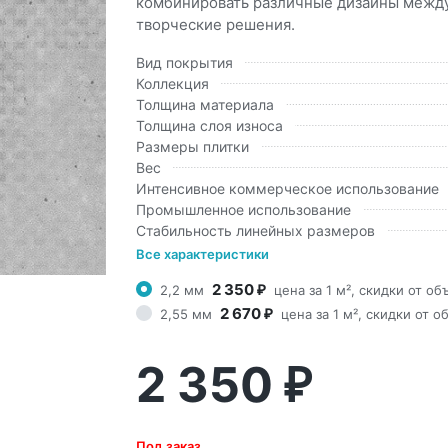
комбинировать различные дизайны между 
творческие решения.
Вид покрытия
Коллекция
Толщина материала
Толщина слоя износа
Размеры плитки
Вес
Интенсивное коммерческое использование
Промышленное использование
Стабильность линейных размеров
Все характеристики
2 350
2,2 мм
цена за 1 м², скидки от о
₽
2 670
2,55 мм
цена за 1 м², скидки от 
₽
2 350
₽
Под заказ