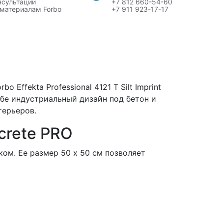
нсультации
+7 812 660-54-60
 материалам Forbo
+7 911 923-17-17
Effekta Professional 4121 T Silt Imprint
ебе индустриальный дизайн под бетон и
терьеров.
ncrete PRO
ком. Ее размер 50 х 50 см позволяет