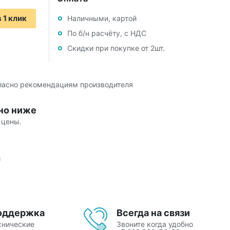
 1 клик
Наличными, картой
По б/н расчёту, с НДС
Скидки при покупке от 2шт.
гласно рекомендациям производителя
но ниже
 цены.
й
оддержка
Всегда на связи
хнические
Звоните когда удобно