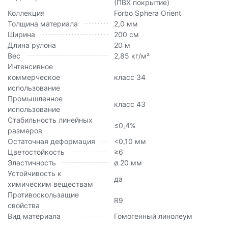
(ПВХ покрытие)
Коллекция
Forbo Sphera Orient
Толщина материала
2,0 мм
Ширина
200 см
Длина рулона
20 м
Вес
2,85 кг/м²
Интенсивное
коммерческое
класс 34
использование
Промышленное
класс 43
использование
Стабильность линейных
≤0,4%
размеров
Остаточная деформация
<0,10 мм
Цветостойкость
≥6
Эластичность
ø 20 мм
Устойчивость к
да
химическим веществам
Противоскользащие
R9
свойства
Вид материала
Гомогенный линолеум