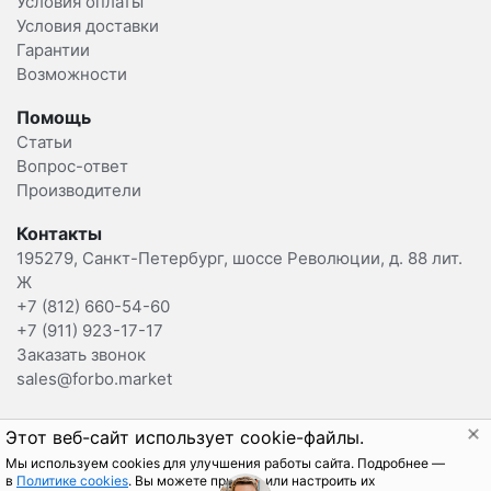
Условия оплаты
Условия доставки
Гарантии
Возможности
Помощь
Статьи
Вопрос-ответ
Производители
Контакты
195279, Санкт-Петербург, шоссе Революции, д. 88 лит.
Ж
+7 (812) 660-54-60
+7 (911) 923-17-17
Заказать звонок
sales@forbo.market
2015-2025 Forbo.Market Вы можете отозвать
Этот веб-сайт использует cookie-файлы.
согласие на обработку данных, написав на
Мы используем cookies для улучшения работы сайта. Подробнее —
sales@forbo.market
.
в
Политике cookies
. Вы можете принять или настроить их