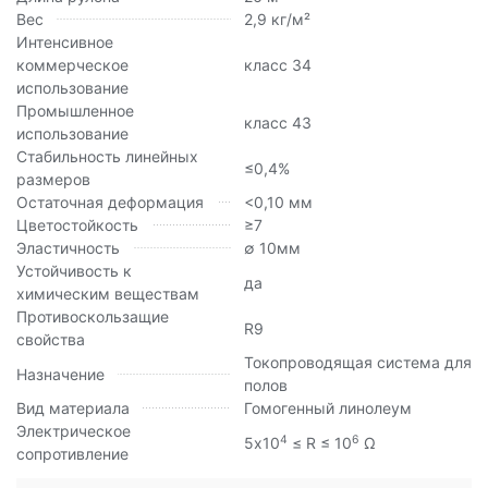
Вес
2,9 кг/м²
Интенсивное
коммерческое
класс 34
использование
Промышленное
класс 43
использование
Стабильность линейных
≤0,4%
размеров
Остаточная деформация
<0,10 мм
Цветостойкость
≥7
Эластичность
∅ 10мм
Устойчивость к
да
химическим веществам
Противоскользащие
R9
свойства
Токопроводящая система для
Назначение
полов
Вид материала
Гомогенный линолеум
Электрическое
4
6
5х10
≤ R ≤ 10
Ω
сопротивление