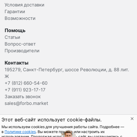
Условия доставки
Гарантии
Возможности
Помощь
Статьи
Вопрос-ответ
Производители
Контакты
195279, Санкт-Петербург, шоссе Революции, д. 88 лит.
Ж
+7 (812) 660-54-60
+7 (911) 923-17-17
Заказать звонок
sales@forbo.market
2015-2025 Forbo.Market Вы можете отозвать
Этот веб-сайт использует cookie-файлы.
согласие на обработку данных, написав на
Мы используем cookies для улучшения работы сайта. Подробнее —
sales@forbo.market
.
в
Политике cookies
. Вы можете принять или настроить их
использование. Продолжая использовать сайт, вы соглашаетесь с