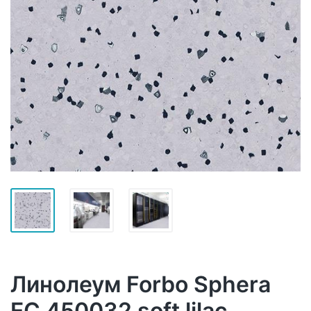
Линолеум Forbo Sphera
EC 450032 soft lilac