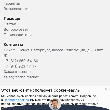
Гарантии
Возможности
Помощь
Статьи
Вопрос-ответ
Производители
Контакты
195279, Санкт-Петербург, шоссе Революции, д. 88 лит.
Ж
+7 (812) 660-54-60
+7 (911) 923-17-17
Заказать звонок
sales@forbo.market
2015-2025 Forbo.Market Вы можете отозвать
Этот веб-сайт использует cookie-файлы.
согласие на обработку данных, написав на
Мы используем cookies для улучшения работы сайта. Подробнее —
sales@forbo.market
.
в
Политике cookies
. Вы можете принять или настроить их
использование. Продолжая использовать сайт, вы соглашаетесь с
использованием cookie-файлов.