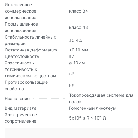
Интенсивное
коммерческое
класс 34
использование
Промышленное
класс 43
использование
Стабильность линейных
≤0,4%
размеров
Остаточная деформация
<0,10 мм
Цветостойкость
≥7
Эластичность
∅ 10мм
Устойчивость к
да
химическим веществам
Противоскользащие
R9
свойства
Токопроводящая система для
Назначение
полов
Вид материала
Гомогенный линолеум
Электрическое
4
6
5х10
≤ R ≤ 10
Ω
сопротивление