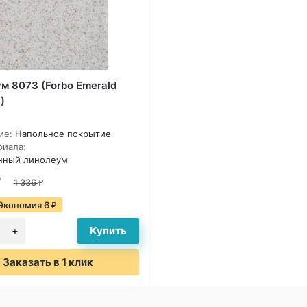
м 8073 (Forbo Emerald
)
ие:
Напольное покрытие
риала:
нный линолеум
1 336
₽
Экономия 6
₽
Заказать в 1 клик