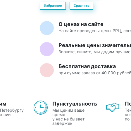
Избранное
Сравнить
О ценах на сайте
На сайте приведены цены РРЦ, со
Реальные цены значитель
Звоните, пишите, мы дадим лучшие
Бесплатная доставка
при сумме заказа от 40.000 рубле
им
Пунктуальность
П
-Петербургу
Мы ценим ваше
Те
оссии
время
ко
у нас не бывает
по
задержек