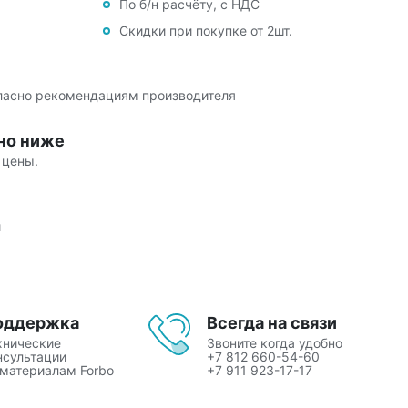
По б/н расчёту, с НДС
Скидки при покупке от 2шт.
гласно рекомендациям производителя
но ниже
 цены.
й
оддержка
Всегда на связи
хнические
Звоните когда удобно
нсультации
+7 812 660-54-60
 материалам Forbo
+7 911 923-17-17