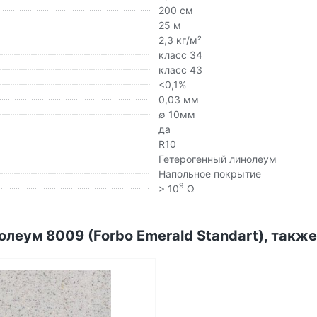
200 см
25 м
2,3 кг/м²
класс 34
класс 43
<0,1%
0,03 мм
∅ 10мм
да
R10
Гетерогенный линолеум
Напольное покрытие
9
> 10
Ω
леум 8009 (Forbo Emerald Standart), также