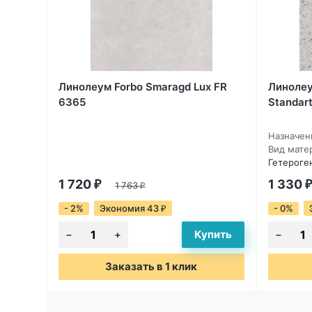
Линолеум Forbo Smaragd Lux FR
Линолеу
6365
Standart
Назначен
Вид мате
Гетероге
1 720
1 330
₽
1 763
₽
₽
- 2%
Экономия 43
- 0%
₽
Заказать в 1 клик