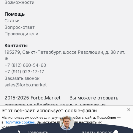
Возможности
Помощь
Статьи
Вопрос-ответ
Производители
Контакты
195279, Санкт-Петербург, шоссе Революции, д. 88 лит.
Ж
+7 (812) 660-54-60
+7 (911) 923-17-17
Заказать звонок
sales@forbo.market
2015-2025 Forbo.Market Вы можете отозвать
согласие на обработку данных, написав на
Этот веб-сайт использует cookie-файлы.
sales@forbo.market
.
Мы используем cookies для улучшения работы сайта. Подробнее —
в
Политике cookies
. Вы можете принять или настроить их
использование. Продолжая использовать сайт, вы соглашаетесь с
Позвонить
Задать вопрос
использованием cookie-файлов.