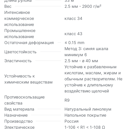
Длина рулона
33 м
Вес
2.5 мм - 2900 г/м²
Интенсивное
коммерческое
класс 34
использование
Промышленное
класс 43
использование
Остаточная деформация
≤ 0.15 mm
Метод 3: синяя шкала
Цветостойкость
минимум 6
Эластичность
2.5 мм - ø 40 мм
Устойчив к разбавленным
кислотам, маслам, жирам и
Устойчивость к
обычным растворителям. Не
химическим веществам
устойчив к длительному
воздействию щелочей
Противоскользащие
R9
свойства
Вид материала
Натуральный линолеум
Назначение
Напольное покрытие
Производство
Россия
Электрическое
1-106 < R1 < 1-108 Ω