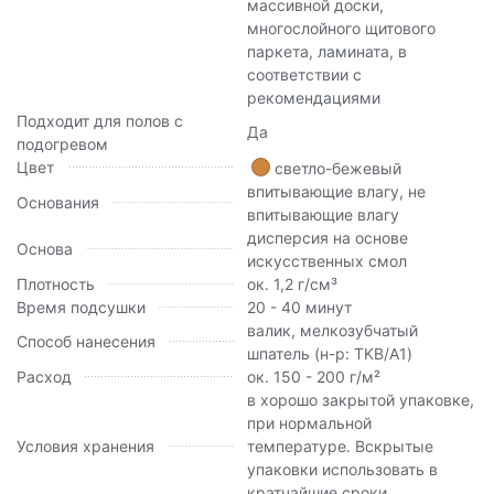
массивной доски,
многослойного щитового
паркета, ламината, в
соответствии с
рекомендациями
Подходит для полов с
Да
подогревом
Цвет
светло-бежевый
впитывающие влагу, не
Основания
впитывающие влагу
дисперсия на основе
Основа
искусственных смол
Плотность
ок. 1,2 г/см³
Время подсушки
20 - 40 минут
валик, мелкозубчатый
Способ нанесения
шпатель (н-р: TKB/A1)
Расход
ок. 150 - 200 г/м²
в хорошо закрытой упаковке,
при нормальной
Условия хранения
температуре. Вскрытые
упаковки использовать в
кратчайшие сроки